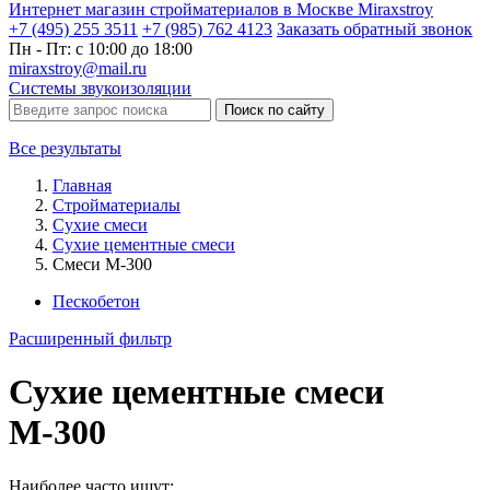
Интернет магазин стройматериалов в Москве Miraxstroy
+7 (495) 255 3511
+7 (985) 762 4123
Заказать
обратный
звонок
Пн - Пт: с 10:00 до 18:00
miraxstroy@mail.ru
Системы звукоизоляции
Поиск по сайту
Все результаты
Главная
Стройматериалы
Сухие смеси
Сухие цементные смеси
Смеси М-300
Пескобетон
Расширенный фильтр
Сухие цементные смеси
М-300
Наиболее часто ищут: