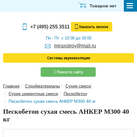
Товаров нет
СТРОЙМАТЕРИАЛЫ
+7 (495) 255 3511
Заказать
звонок
ОТДЕЛОЧНЫЕ МАТЕРИАЛЫ
Пн - Пт: с 10:00 до 18:00
miraxstroy@mail.ru
САНТЕХНИКА
Системы звукоизоляции
ЭЛЕКТРИКА И ОСВЕЩЕНИЕ
Поиск по сайту
ИНСТРУМЕНТЫ
Главная
Стройматериалы
Сухие смеси
ЗВУКОИЗОЛЯЦИЯ
Сухие цементные смеси
Пескобетон
ТЕПЛОИЗОЛЯЦИЯ
Пескобетон сухая смесь АНКЕР М300 40 кг
Пескобетон сухая смесь АНКЕР М300 40
Главная
кг
О компании
Скачать прайс-лист