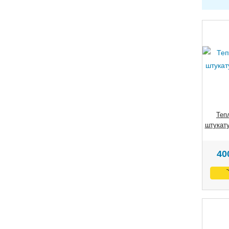
Теп
штукату
40