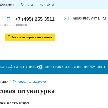
Доставка
Оплата
Контакты
miraxstroy@mail.ru
+7 (495) 255 3511
Пн - Пт: с 10:00 до 18:00
+7 (985) 762 4123
Заказать
обратный
звонок
ИАЛЫ
САНТЕХНИКА
ЭЛЕКТРИКА И ОСВЕЩЕНИЕ
ИНСТ
турки
Гипсовая штукатурка
совая штукатурка
лее часто ищут: