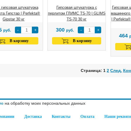
 гипсовая штукатурка
Гипсовая штукатурка с
Гипсовая 
та Гипстар | Perfekta®
перлитом ГЛИМС TS-70 | GLIMS
машинного
Gipstar 30 кг
TS-70 30 кг
| Perfekta
5
300
-
+
-
+
руб.
руб.
464
В корзину
В корзину
Страница: 1
2
След.
Кон
ие
на обработку моих персональных данных
омпании
Доставка
Контакты
Оплата
Наши реквиз