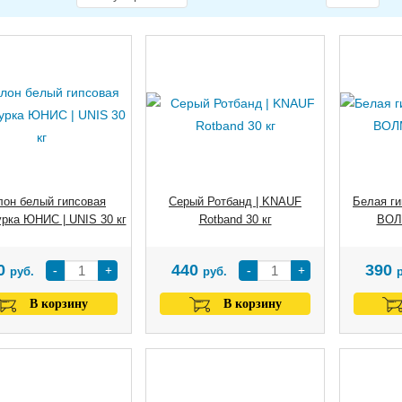
лон белый гипсовая
Серый Ротбанд | KNAUF
Белая ги
рка ЮНИС | UNIS 30 кг
Rotband 30 кг
ВОЛ
0
440
390
-
+
-
+
руб.
руб.
В корзину
В корзину