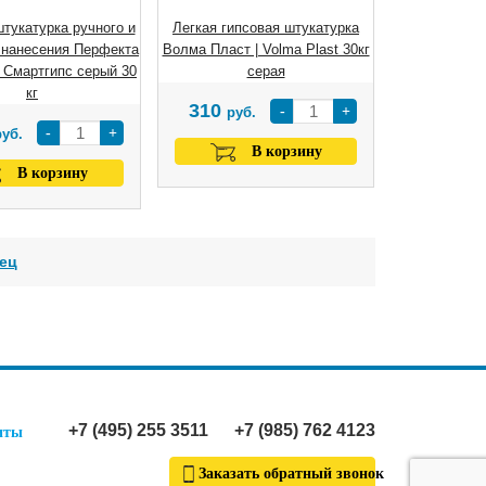
штукатурка ручного и
Легкая гипсовая штукатурка
 нанесения Перфекта
Волма Пласт | Volma Plast 30кг
® Смартгипс серый 30
серая
кг
310
-
+
руб.
-
+
руб.
В корзину
В корзину
ец
+7 (495) 255 3511
+7 (985) 762 4123
иты
Заказать обратный звонок