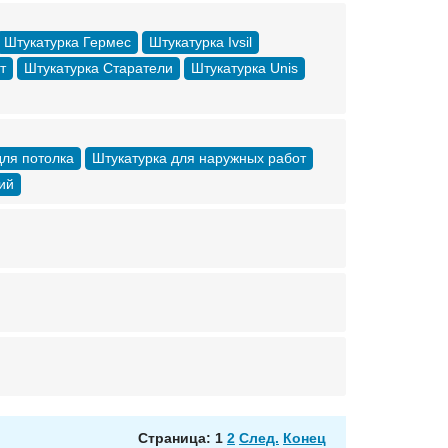
Штукатурка Гермес
Штукатурка Ivsil
т
Штукатурка Старатели
Штукатурка Unis
для потолка
Штукатурка для наружных работ
ий
Страница: 1
2
След.
Конец