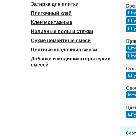
Затирка для плитки
Бре
Шту
Плиточный клей
Шту
Клеи монтажные
Шту
Наливные полы и стяжки
Сухие цементные смеси
При
Шту
Цветные кладочные смеси
Шту
Добавки и модификаторы сухих
смесей
Осно
Шту
Спос
Мех
Цвет
Шту
Сорт