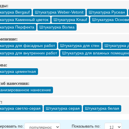
нды:
катурка Bergauf
Штукатурка Weber-Vetonit
Штукатурка Русеан
катурка Каменный цветок
Штукатурка Knauf
Штукатурка Основи
катурка Перфекта
Штукатурка Волма
менение:
катурка для фасадных работ
Штукатурка для стен
Штукатурка 
катурка для внутренних работ
Штукатурка для влажных помещен
ва:
катурка цементная
об нанесения:
анизированное нанесение
:
катурка светло-серая
Штукатурка серая
Штукатурка белая
ировавть по:
Показывать по: