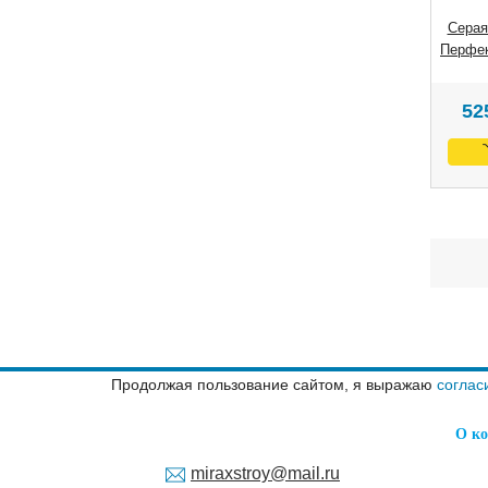
Серая
Перфек
52
Продолжая пользование сайтом, я выражаю
соглас
О к
miraxstroy@mail.ru