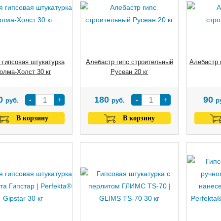
 гипсовая штукатурка
Алебастр гипс строительный
Алебастр 
олма-Холст 30 кг
Русеан 20 кг
0
180
90
-
+
-
+
руб.
руб.
р
В корзину
В корзину