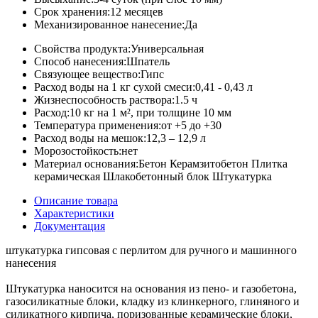
Срок хранения:
12 месяцев
Механизированное нанесение:
Да
Свойства продукта:
Универсальная
Способ нанесения:
Шпатель
Связующее вещество:
Гипс
Расход воды на 1 кг сухой смеси:
0,41 - 0,43 л
Жизнеспособность раствора:
1.5 ч
Расход:
10 кг на 1 м², при толщине 10 мм
Температура применения:
от +5 до +30
Расход воды на мешок:
12,3 – 12,9 л
Морозостойкость:
нет
Материал основания:
Бетон Керамзитобетон Плитка
керамическая Шлакобетонный блок Штукатурка
Описание товара
Характеристики
Документация
штукатурка гипсовая с перлитом для ручного и машинного
нанесения
Штукатурка наносится на основания из пено- и газобетона,
газосиликатные блоки, кладку из клинкерного, глиняного и
силикатного кирпича, поризованные керамические блоки,