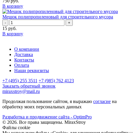
750
руб.
В корзину
Мешок полипропиленовый для строительного мусора
-
+
15
руб.
В корзину
О компании
Доставка
Контакты
Оплата
Наши реквизиты
+7 (495) 255 3511
+7 (985) 762 4123
Заказать обратный звонок
miraxstroy@mail.ru
Продолжая пользование сайтом, я выражаю
согласие
на
обработку моих персональных данных
Разработка и продвижение сайта - OptimPro
©
2026
. Все права защищены.
MiraxStroy
Файлы cookie
Мы используем файлы «Cookie» для улучшения работы сайта.