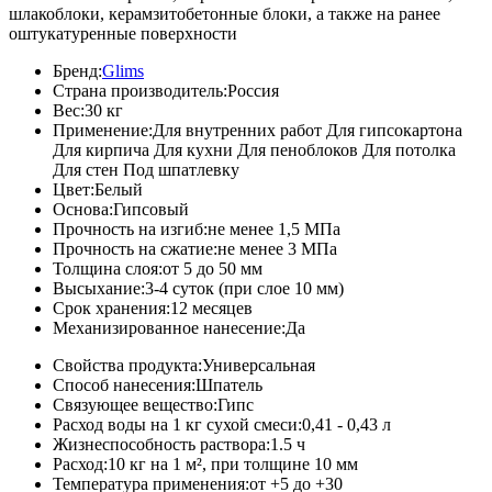
шлакоблоки, керамзитобетонные блоки, а также на ранее
оштукатуренные поверхности
Бренд:
Glims
Страна производитель:
Россия
Вес:
30 кг
Применение:
Для внутренних работ Для гипсокартона
Для кирпича Для кухни Для пеноблоков Для потолка
Для стен Под шпатлевку
Цвет:
Белый
Основа:
Гипсовый
Прочность на изгиб:
не менее 1,5 МПа
Прочность на сжатие:
не менее 3 МПа
Толщина слоя:
от 5 до 50 мм
Высыхание:
3-4 суток (при слое 10 мм)
Срок хранения:
12 месяцев
Механизированное нанесение:
Да
Свойства продукта:
Универсальная
Способ нанесения:
Шпатель
Связующее вещество:
Гипс
Расход воды на 1 кг сухой смеси:
0,41 - 0,43 л
Жизнеспособность раствора:
1.5 ч
Расход:
10 кг на 1 м², при толщине 10 мм
Температура применения:
от +5 до +30