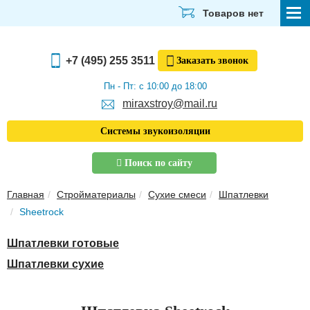
Товаров нет
СТРОЙМАТЕРИАЛЫ
+7 (495) 255 3511
Заказать
звонок
ОТДЕЛОЧНЫЕ МАТЕРИАЛЫ
Пн - Пт: с 10:00 до 18:00
miraxstroy@mail.ru
САНТЕХНИКА
Системы звукоизоляции
ЭЛЕКТРИКА И ОСВЕЩЕНИЕ
Поиск по сайту
ИНСТРУМЕНТЫ
Главная
Стройматериалы
Сухие смеси
Шпатлевки
ЗВУКОИЗОЛЯЦИЯ
Sheetrock
ТЕПЛОИЗОЛЯЦИЯ
Шпатлевки готовые
Главная
Шпатлевки сухие
О компании
Скачать прайс-лист