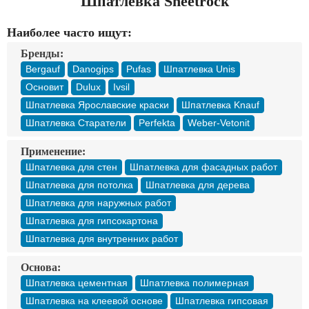
Шпатлевка Sheetrock
Доставка
Оплата
Наиболее часто ищут:
Контакты
Бренды:
Bergauf
Danogips
Pufas
Шпатлевка Unis
Войти в магазин
Регистрация
Основит
Dulux
Ivsil
Шпатлевка Ярославские краски
Шпатлевка Knauf
Шпатлевка Старатели
Perfekta
Weber-Vetonit
Применение:
Шпатлевка для стен
Шпатлевка для фасадных работ
Шпатлевка для потолка
Шпатлевка для дерева
Шпатлевка для наружных работ
Шпатлевка для гипсокартона
Шпатлевка для внутренних работ
Основа:
Шпатлевка цементная
Шпатлевка полимерная
Шпатлевка на клеевой основе
Шпатлевка гипсовая