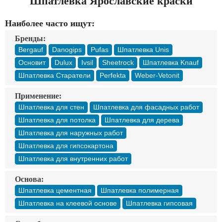
Шпатлевка Ярославские краски
Доставка
Оплата
Наиболее часто ищут:
Контакты
Бренды:
Bergauf
Danogips
Pufas
Шпатлевка Unis
Войти в магазин
Регистрация
Основит
Dulux
Ivsil
Sheetrock
Шпатлевка Knauf
Шпатлевка Старатели
Perfekta
Weber-Vetonit
Применение:
Шпатлевка для стен
Шпатлевка для фасадных работ
Шпатлевка для потолка
Шпатлевка для дерева
Шпатлевка для наружных работ
Шпатлевка для гипсокартона
Шпатлевка для внутренних работ
Основа:
Шпатлевка цементная
Шпатлевка полимерная
Шпатлевка на клеевой основе
Шпатлевка гипсовая