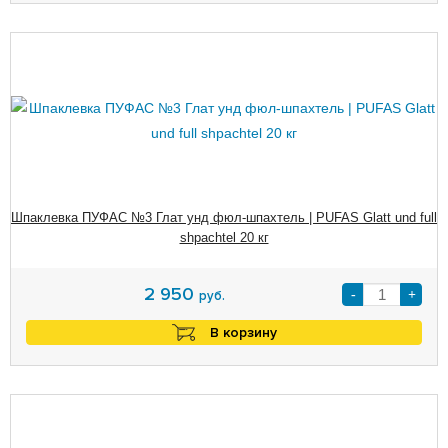
Шпаклевка ПУФАС №3 Глат унд фюл-шпахтель | PUFAS Glatt und full
shpachtel 20 кг
2 950
-
+
руб.
В корзину