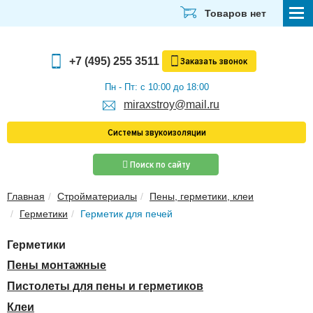
Товаров нет
СТРОЙМАТЕРИАЛЫ
+7 (495) 255 3511
Заказать
звонок
ОТДЕЛОЧНЫЕ МАТЕРИАЛЫ
Пн - Пт: с 10:00 до 18:00
miraxstroy@mail.ru
САНТЕХНИКА
Системы звукоизоляции
ЭЛЕКТРИКА И ОСВЕЩЕНИЕ
Поиск по сайту
ИНСТРУМЕНТЫ
Главная
Стройматериалы
Пены, герметики, клеи
ЗВУКОИЗОЛЯЦИЯ
Герметики
Герметик для печей
ТЕПЛОИЗОЛЯЦИЯ
Герметики
Главная
Пены монтажные
О компании
Пистолеты для пены и герметиков
Скачать прайс-лист
Клеи