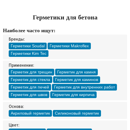
Доставка
Оплата
Контакты
Герметики для бетона
Наиболее часто ищут:
Войти в магазин
Регистрация
Бренды:
Герметики Soudal
Герметики Makroflex
Герметики Kim Tec
Применение:
Герметик для трещин
Герметик для камня
Герметик для стекла
Герметик для каминов
Герметик для печей
Герметик для внутренних работ
Герметик для швов
Герметик для кирпича
Основа:
Акриловый герметик
Силиконовый герметик
Цвет: