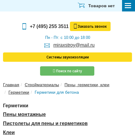
Товаров нет
СТРОЙМАТЕРИАЛЫ
+7 (495) 255 3511
Заказать
звонок
ОТДЕЛОЧНЫЕ МАТЕРИАЛЫ
Пн - Пт: с 10:00 до 18:00
miraxstroy@mail.ru
САНТЕХНИКА
Системы звукоизоляции
ЭЛЕКТРИКА И ОСВЕЩЕНИЕ
Поиск по сайту
ИНСТРУМЕНТЫ
Главная
Стройматериалы
Пены, герметики, клеи
ЗВУКОИЗОЛЯЦИЯ
Герметики
Герметики для бетона
ТЕПЛОИЗОЛЯЦИЯ
Герметики
Главная
Пены монтажные
О компании
Пистолеты для пены и герметиков
Скачать прайс-лист
Клеи