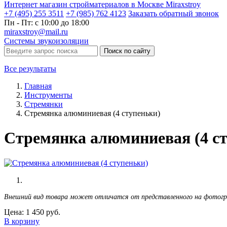
Интернет магазин стройматериалов в Москве Miraxstroy
+7 (495) 255 3511
+7 (985) 762 4123
Заказать
обратный
звонок
Пн - Пт: с 10:00 до 18:00
miraxstroy@mail.ru
Системы звукоизоляции
Поиск по сайту
Все результаты
Главная
Инструменты
Стремянки
Стремянка алюминиевая (4 ступеньки)
Стремянка алюминиевая (4 с
Внешний вид товара может отличатся от представленного на фотог
Цена:
1 450
руб.
В корзину