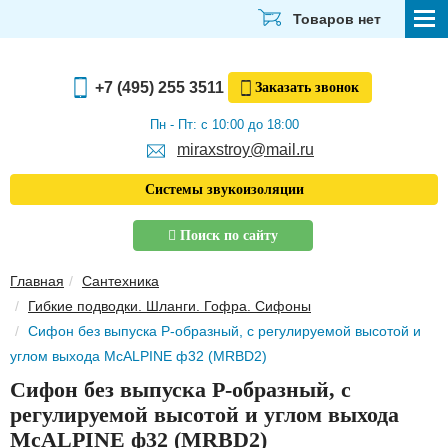
Товаров нет
СТРОЙМАТЕРИАЛЫ
+7 (495) 255 3511
Заказать
звонок
ОТДЕЛОЧНЫЕ МАТЕРИАЛЫ
Пн - Пт: с 10:00 до 18:00
miraxstroy@mail.ru
САНТЕХНИКА
Системы звукоизоляции
ЭЛЕКТРИКА И ОСВЕЩЕНИЕ
Поиск по сайту
ИНСТРУМЕНТЫ
Главная
Сантехника
ЗВУКОИЗОЛЯЦИЯ
Гибкие подводки. Шланги. Гофра. Сифоны
Сифон без выпуска Р-образный, с регулируемой высотой и
ТЕПЛОИЗОЛЯЦИЯ
углом выхода McALPINE ф32 (MRBD2)
Главная
Сифон без выпуска Р-образный, с
О компании
регулируемой высотой и углом выхода
Скачать прайс-лист
McALPINE ф32 (MRBD2)