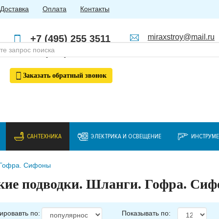
Доставка
Оплата
Контакты
miraxstroy@mail.ru
+7 (495) 255 3511
Пн - Пт: с 10:00 до 18:00
+7 (985) 762 4123
Заказать
обратный
звонок
САНТЕХНИКА
ЭЛЕКТРИКА И ОСВЕЩЕНИЕ
ИНСТРУМ
 Гофра. Сифоны
кие подводки. Шланги. Гофра. Си
ировавть по:
Показывать по: