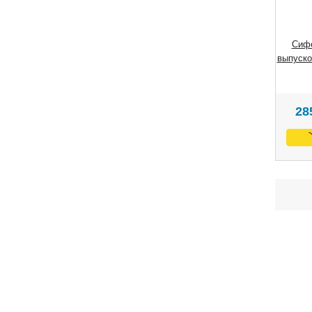
Сифо
выпуско
28