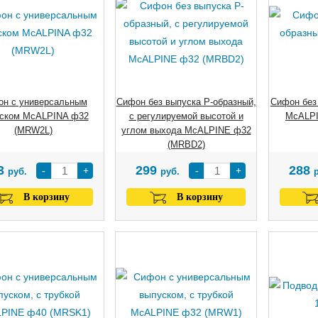
н с универсальным
Сифон без выпуска Р-образный,
Сифон без
ском McALPINA ф32
с регулируемой высотой и
McALPI
(MRW2L)
углом выхода McALPINE ф32
(MRBD2)
3
299
288
-
+
-
+
руб.
руб.
В корзину
В корзину