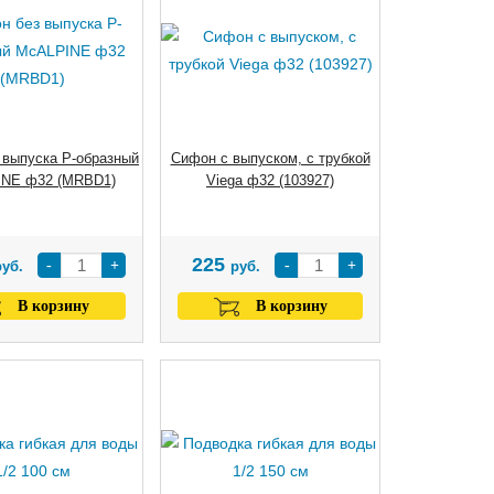
 выпуска Р-образный
Сифон с выпуском, с трубкой
NE ф32 (MRBD1)
Viega ф32 (103927)
225
-
+
-
+
руб.
руб.
В корзину
В корзину