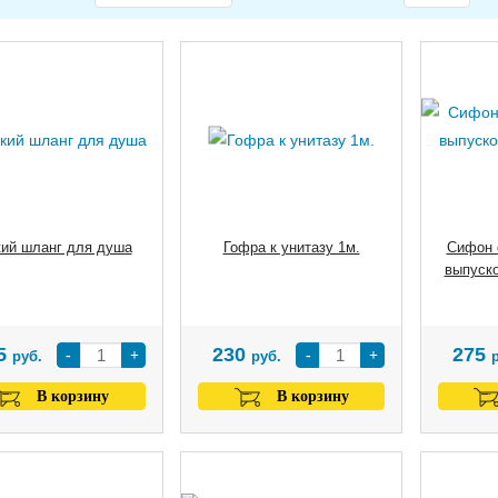
кий шланг для душа
Гофра к унитазу 1м.
Сифон 
выпуск
5
230
275
-
+
-
+
руб.
руб.
В корзину
В корзину