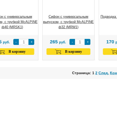
н с универсальным
Сифон с универсальным
Подводка 
м, с трубкой McALPINE
выпуском, с трубкой McALPINE
ф40 (MRSK1)
ф32 (MRW1)
5
265
170
-
+
-
+
руб.
руб.
В корзину
В корзину
Страница: 1
2
След.
Кон