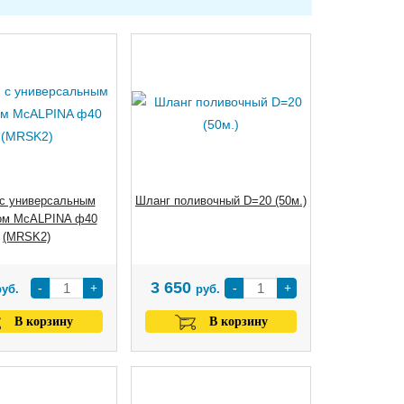
с универсальным
Шланг поливочный D=20 (50м.)
ом McALPINA ф40
(MRSK2)
3 650
-
+
-
+
руб.
руб.
В корзину
В корзину