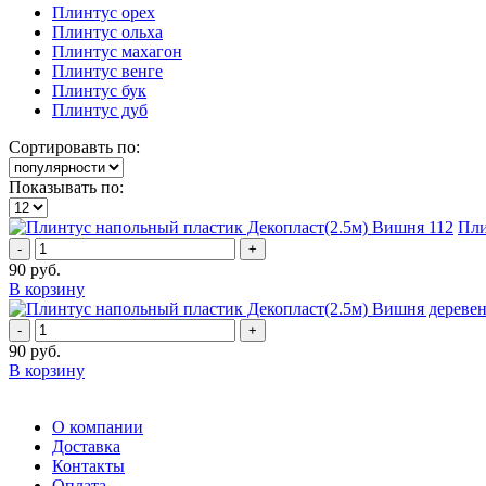
Плинтус орех
Плинтус ольха
Плинтус махагон
Плинтус венге
Плинтус бук
Плинтус дуб
Сортировавть по:
Показывать по:
Пли
-
+
90
руб.
В корзину
-
+
90
руб.
В корзину
О компании
Доставка
Контакты
Оплата