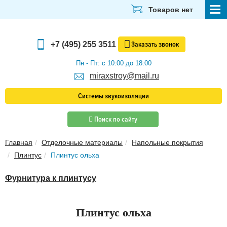
Товаров нет
СТРОЙМАТЕРИАЛЫ
+7 (495) 255 3511
Заказать
звонок
ОТДЕЛОЧНЫЕ МАТЕРИАЛЫ
Пн - Пт: с 10:00 до 18:00
miraxstroy@mail.ru
САНТЕХНИКА
Системы звукоизоляции
ЭЛЕКТРИКА И ОСВЕЩЕНИЕ
Поиск по сайту
ИНСТРУМЕНТЫ
Главная
Отделочные материалы
Напольные покрытия
ЗВУКОИЗОЛЯЦИЯ
Плинтус
Плинтус ольха
ТЕПЛОИЗОЛЯЦИЯ
Фурнитура к плинтусу
Главная
О компании
Плинтус ольха
Скачать прайс-лист