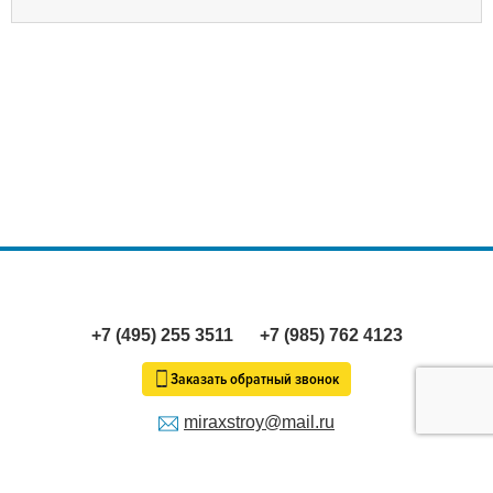
+7 (495) 255 3511
+7 (985) 762 4123
Заказать обратный звонок
miraxstroy@mail.ru
Продолжая пользование сайтом, я выражаю
согласие
на
обработку моих персональных данных