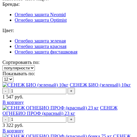
Бренды:
Огнебио защита Neomid
Огнебио защита Optimist
Цвет:
Огнебио защита зеленая
Огнебио защита красная
Огнебио защита фисташковая
Сортировавть по:
Показывать по:
СЕНЕЖ БИО (зеленый) 10кг
-
+
1 547
руб.
В корзину
СЕНЕЖ
ОГНЕБИО ПРОФ (красный) 23 кг
-
+
3 322
руб.
В корзину
СЕНЕЖ