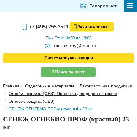
Товаров нет
СТРОЙМАТЕРИАЛЫ
+7 (495) 255 3511
Заказать
звонок
ОТДЕЛОЧНЫЕ МАТЕРИАЛЫ
Пн - Пт: с 10:00 до 18:00
miraxstroy@mail.ru
САНТЕХНИКА
Системы звукоизоляции
ЭЛЕКТРИКА И ОСВЕЩЕНИЕ
Поиск по сайту
ИНСТРУМЕНТЫ
Главная
Отделочные материалы
Лакокрасочная продукция
ЗВУКОИЗОЛЯЦИЯ
Огнебио защита (ОБЗ). Пропитки для дерева и камня
Огнебио защита (ОБЗ)
ТЕПЛОИЗОЛЯЦИЯ
СЕНЕЖ ОГНЕБИО ПРОФ (красный) 23 кг
Главная
СЕНЕЖ ОГНЕБИО ПРОФ (красный) 23
О компании
кг
Скачать прайс-лист