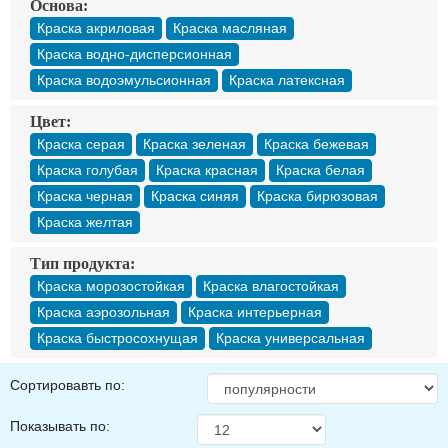
Основа:
Краска акриловая
Краска масляная
Краска водно-дисперсионная
Краска водоэмульсионная
Краска латексная
Цвет:
Краска серая
Краска зеленая
Краска бежевая
Краска голубая
Краска красная
Краска белая
Краска черная
Краска синяя
Краска бирюзовая
Краска желтая
Тип продукта:
Краска морозостойкая
Краска влагостойкая
Краска аэрозольная
Краска интерьерная
Краска быстросохнущая
Краска универсальная
Сортировавть по:
Показывать по: