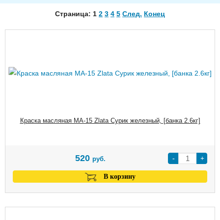
Страница: 1
2
3
4
5
След.
Конец
Краска масляная МА-15 Zlata Сурик железный, [банка 2.6кг]
520
-
+
руб.
В корзину