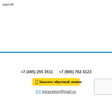
картой.
+7 (495) 255 3511
+7 (985) 762 4123
Заказать обратный звонок
miraxstroy@mail.ru
Продолжая пользование сайтом, я выражаю
согласие
на
обработку моих персональных данных