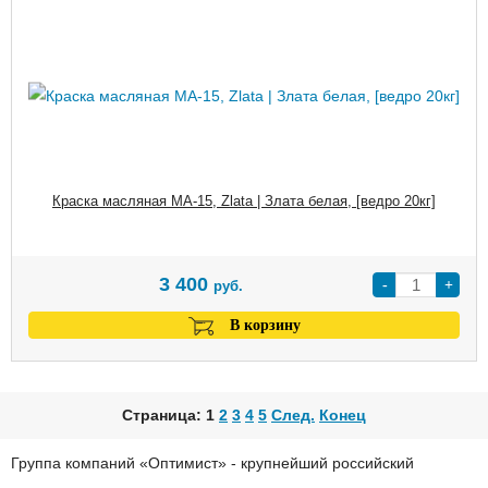
Краска масляная МА-15, Zlata | Злата белая, [ведро 20кг]
3 400
-
+
руб.
В корзину
Страница: 1
2
3
4
5
След.
Конец
Группа компаний «Оптимист» - крупнейший российский