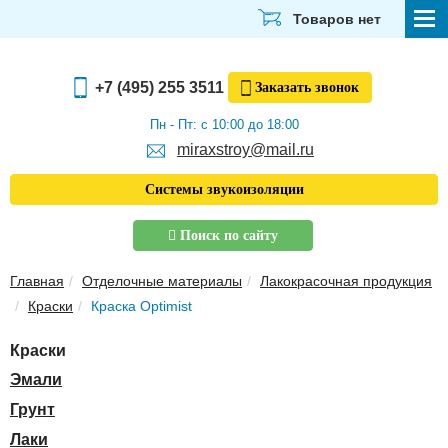
Товаров нет
СТРОЙМАТЕРИАЛЫ
+7 (495) 255 3511
Заказать
звонок
ОТДЕЛОЧНЫЕ МАТЕРИАЛЫ
Пн - Пт: с 10:00 до 18:00
miraxstroy@mail.ru
САНТЕХНИКА
Системы звукоизоляции
ЭЛЕКТРИКА И ОСВЕЩЕНИЕ
Поиск по сайту
ИНСТРУМЕНТЫ
Главная
Отделочные материалы
Лакокрасочная продукция
ЗВУКОИЗОЛЯЦИЯ
Краски
Краска Optimist
ТЕПЛОИЗОЛЯЦИЯ
Краски
Главная
Эмали
О компании
Грунт
Скачать прайс-лист
Лаки