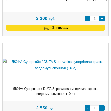
3 300
-
+
руб.
В корзину
ДЮФА Супервэйс / DUFA Superweiss cупербелая краска
водоэмульсионная (10 л)
2 550
-
+
руб.