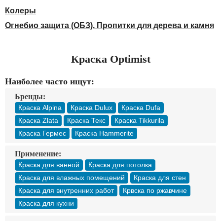
Доставка
Колеры
Оплата
Огнебио защита (ОБЗ). Пропитки для дерева и камня
Контакты
Войти в магазин
Регистрация
Краска Optimist
Наиболее часто ищут:
Бренды:
Краска Alpina
Краска Dulux
Краска Dufa
Краска Zlata
Краска Текс
Краска Tikkurila
Краска Гермес
Краска Hammerite
Применение:
Краска для ванной
Краска для потолка
Краска для влажных помещений
Краска для стен
Краска для внутренних работ
Крвска по ржавчине
Краска для кухни