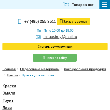
Товаров нет
СТРОЙМАТЕРИАЛЫ
+7 (495) 255 3511
Заказать
звонок
ОТДЕЛОЧНЫЕ МАТЕРИАЛЫ
Пн - Пт: с 10:00 до 18:00
miraxstroy@mail.ru
САНТЕХНИКА
Системы звукоизоляции
ЭЛЕКТРИКА И ОСВЕЩЕНИЕ
Поиск по сайту
ИНСТРУМЕНТЫ
Главная
Отделочные материалы
Лакокрасочная продукция
ЗВУКОИЗОЛЯЦИЯ
Краски
Краска для потолка
ТЕПЛОИЗОЛЯЦИЯ
Краски
Главная
Эмали
О компании
Грунт
Скачать прайс-лист
Лаки