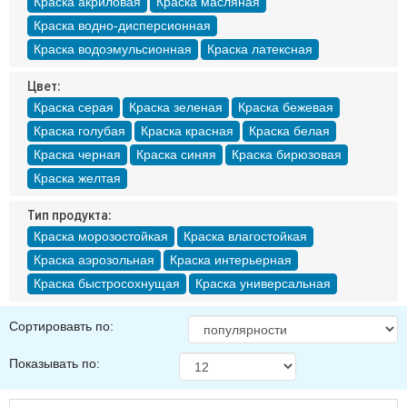
Краска акриловая
Краска масляная
Краска водно-дисперсионная
Краска водоэмульсионная
Краска латексная
Цвет:
Краска серая
Краска зеленая
Краска бежевая
Краска голубая
Краска красная
Краска белая
Краска черная
Краска синяя
Краска бирюзовая
Краска желтая
Тип продукта:
Краска морозостойкая
Краска влагостойкая
Краска аэрозольная
Краска интерьерная
Краска быстросохнущая
Краска универсальная
Сортировавть по:
Показывать по: