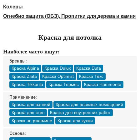
Доставка
Колеры
Оплата
Огнебио защита (ОБЗ). Пропитки для дерева и камня
Контакты
Войти в магазин
Регистрация
Краска для потолка
Наиболее часто ищут:
Бренды:
Краска Alpina
Краска Dulux
Краска Dufa
Краска Zlata
Краска Optimist
Краска Текс
Краска Tikkurila
Краска Гермес
Краска Hammerite
Применение:
Краска для ванной
Краска для влажных помещений
Краска для стен
Краска для внутренних работ
Крвска по ржавчине
Краска для кухни
Основа: