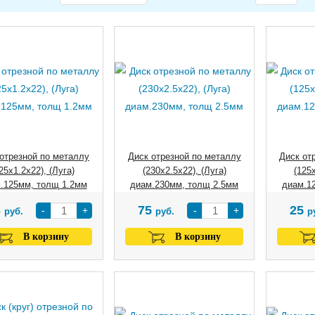
отрезной по металлу
Диск отрезной по металлу
Диск от
25х1.2х22), (Луга)
(230х2.5х22), (Луга)
(125х
.125мм, толщ 1.2мм
диам.230мм, толщ 2.5мм
диам.1
3
75
25
-
+
-
+
руб.
руб.
р
В корзину
В корзину