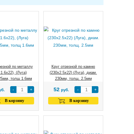
резной по металлу
Круг отрезной по камню
1.6х22), (Луга)
(230х2.5х22) (Луга), диам.
25мм, толщ 1.6мм
230мм, толщ. 2.5мм
52
-
+
-
+
уб.
руб.
В корзину
В корзину