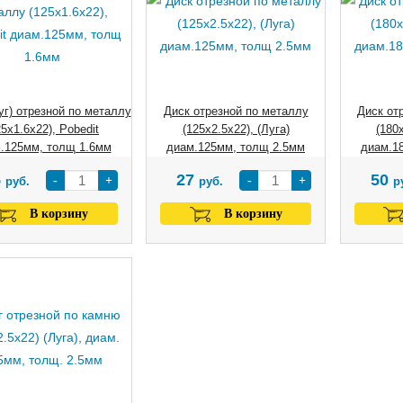
уг) отрезной по металлу
Диск отрезной по металлу
Диск от
25х1.6х22), Pobedit
(125х2.5х22), (Луга)
(180х
.125мм, толщ 1.6мм
диам.125мм, толщ 2.5мм
диам.1
5
27
50
-
+
-
+
руб.
руб.
р
В корзину
В корзину