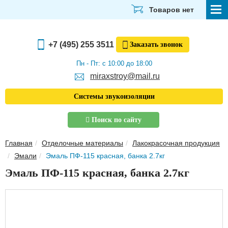
Товаров нет
СТРОЙМАТЕРИАЛЫ
+7 (495) 255 3511
Заказать
звонок
ОТДЕЛОЧНЫЕ МАТЕРИАЛЫ
Пн - Пт: с 10:00 до 18:00
miraxstroy@mail.ru
САНТЕХНИКА
Системы звукоизоляции
ЭЛЕКТРИКА И ОСВЕЩЕНИЕ
Поиск по сайту
ИНСТРУМЕНТЫ
Главная
Отделочные материалы
Лакокрасочная продукция
ЗВУКОИЗОЛЯЦИЯ
Эмали
Эмаль ПФ-115 красная, банка 2.7кг
ТЕПЛОИЗОЛЯЦИЯ
Эмаль ПФ-115 красная, банка 2.7кг
Главная
О компании
Скачать прайс-лист