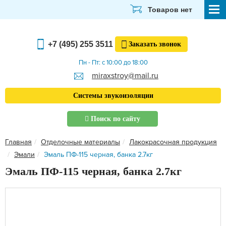
Товаров нет
СТРОЙМАТЕРИАЛЫ
+7 (495) 255 3511
Заказать
звонок
ОТДЕЛОЧНЫЕ МАТЕРИАЛЫ
Пн - Пт: с 10:00 до 18:00
miraxstroy@mail.ru
САНТЕХНИКА
Системы звукоизоляции
ЭЛЕКТРИКА И ОСВЕЩЕНИЕ
Поиск по сайту
ИНСТРУМЕНТЫ
Главная
Отделочные материалы
Лакокрасочная продукция
ЗВУКОИЗОЛЯЦИЯ
Эмали
Эмаль ПФ-115 черная, банка 2.7кг
ТЕПЛОИЗОЛЯЦИЯ
Эмаль ПФ-115 черная, банка 2.7кг
Главная
О компании
Скачать прайс-лист