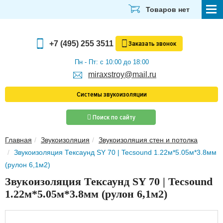
Товаров нет
СТРОЙМАТЕРИАЛЫ
+7 (495) 255 3511
Заказать
звонок
ОТДЕЛОЧНЫЕ МАТЕРИАЛЫ
Пн - Пт: с 10:00 до 18:00
miraxstroy@mail.ru
САНТЕХНИКА
Системы звукоизоляции
ЭЛЕКТРИКА И ОСВЕЩЕНИЕ
Поиск по сайту
ИНСТРУМЕНТЫ
Главная
Звукоизоляция
Звукоизоляция стен и потолка
ЗВУКОИЗОЛЯЦИЯ
Звукоизоляция Тексаунд SY 70 | Tecsound 1.22м*5.05м*3.8мм
ТЕПЛОИЗОЛЯЦИЯ
(рулон 6,1м2)
Звукоизоляция Тексаунд SY 70 | Tecsound
Главная
1.22м*5.05м*3.8мм (рулон 6,1м2)
О компании
Скачать прайс-лист