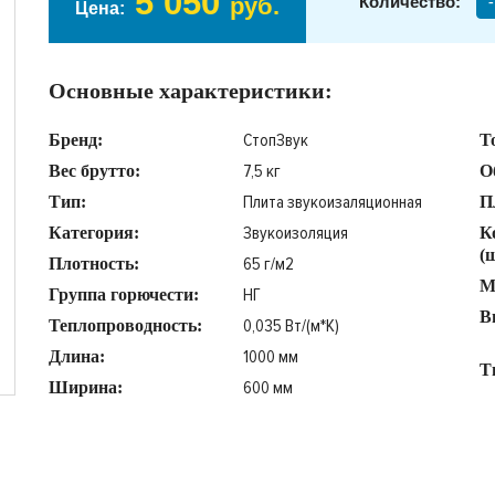
5 050
руб.
Количество:
-
Цена:
Основные характеристики:
СтопЗвук
Бренд:
Т
7,5 кг
Вес брутто:
О
Плита звукоизаляционная
Тип:
П
Звукоизоляция
Категория:
К
(
65 г/м2
Плотность:
М
НГ
Группа горючести:
В
0,035 Вт/(м*К)
Теплопроводность:
1000 мм
Длина:
Т
600 мм
Ширина: