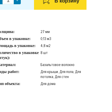
В корзину
+
27 мм
олщина:
0,13 м3
бъем в упаковке:
4,8 м2
лощадь в упаковке:
8 шт
оличество в упаковке
штук):
Базальтовое волокно
атериал:
Для крыши, Для пола, Для
иды работ:
потолка, Для стен
Для дома
ип объекта: