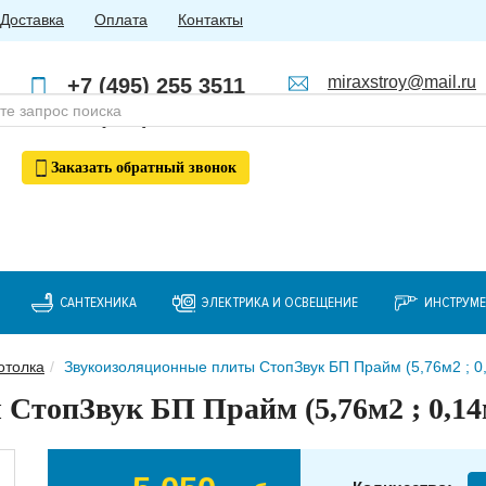
Доставка
Оплата
Контакты
miraxstroy@mail.ru
+7 (495) 255 3511
Пн - Пт: с 10:00 до 18:00
+7 (985) 762 4123
Заказать
обратный
звонок
САНТЕХНИКА
ЭЛЕКТРИКА И ОСВЕЩЕНИЕ
ИНСТРУМ
отолка
Звукоизоляционные плиты СтопЗвук БП Прайм (5,76м2 ; 0,1
топЗвук БП Прайм (5,76м2 ; 0,14м