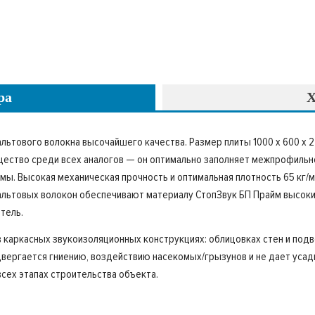
ра
Х
альтового волокна высочайшего качества. Размер плиты 1000 х 600 х 
щество среди всех аналогов — он оптимально заполняет межпрофильн
емы. Высокая механическая прочность и оптимальная плотность 65 к
азальтовых волокон обеспечивают материалу СтопЗвук БП Прайм высок
тель.
 каркасных звукоизоляционных конструкциях: облицовках стен и подв
вергается гниению, воздействию насекомых/грызунов и не дает усадк
всех этапах строительства объекта.