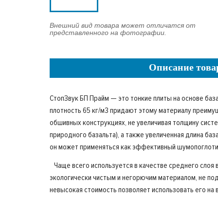
Внешний вид товара может отличатся от
представленного на фотографии.
Описание това
СтопЗвук БП Прайм — это тонкие плиты на основе баз
плотность 65 кг/м3 придают этому материалу преиму
обшивных конструкциях, не увеличивая толщину сист
природного базальта), а также увеличенная длина б
он может применяться как эффективный шумопоглоти
Чаще всего используется в качестве среднего слоя в
экологически чистым и негорючим материалом, не под
невысокая стоимость позволяет использовать его на 