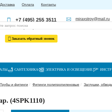
Доставка
Оплата
Контакты
miraxstroy@mail.ru
+7 (495) 255 3511
Пн - Пт: с 10:00 до 18:00
+7 (985) 762 4123
Заказать
обратный
звонок
ИАЛЫ
САНТЕХНИКА
ЭЛЕКТРИКА И ОСВЕЩЕНИЕ
ИНСТ
Трубы и фитинги
Фитинги полипропиленовые
Заглушки, обвод
ар. (4SPK1110)