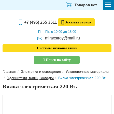
Товаров нет
СТРОЙМАТЕРИАЛЫ
+7 (495) 255 3511
Заказать
звонок
ОТДЕЛОЧНЫЕ МАТЕРИАЛЫ
Пн - Пт: с 10:00 до 18:00
miraxstroy@mail.ru
САНТЕХНИКА
Системы звукоизоляции
ЭЛЕКТРИКА И ОСВЕЩЕНИЕ
Поиск по сайту
ИНСТРУМЕНТЫ
Главная
Электрика и освещение
Установочные материалы
ЗВУКОИЗОЛЯЦИЯ
Удлинители, вилки, колодки
Вилка электрическая 220 Вт.
ТЕПЛОИЗОЛЯЦИЯ
Вилка электрическая 220 Вт.
Главная
О компании
Скачать прайс-лист