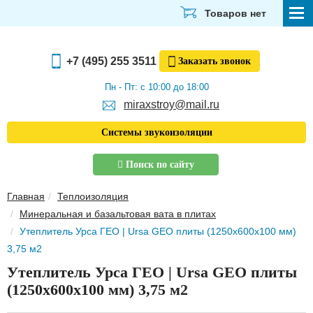
Товаров нет
СТРОЙМАТЕРИАЛЫ
+7 (495) 255 3511
Заказать
звонок
ОТДЕЛОЧНЫЕ МАТЕРИАЛЫ
Пн - Пт: с 10:00 до 18:00
miraxstroy@mail.ru
САНТЕХНИКА
Системы звукоизоляции
ЭЛЕКТРИКА И ОСВЕЩЕНИЕ
Поиск по сайту
ИНСТРУМЕНТЫ
Главная
Теплоизоляция
ЗВУКОИЗОЛЯЦИЯ
Минеральная и базальтовая вата в плитах
Утеплитель Урса ГЕО | Ursa GEO плиты (1250х600х100 мм)
ТЕПЛОИЗОЛЯЦИЯ
3,75 м2
Главная
Утеплитель Урса ГЕО | Ursa GEO плиты
О компании
(1250х600х100 мм) 3,75 м2
Скачать прайс-лист