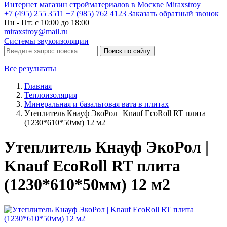
Интернет магазин стройматериалов в Москве Miraxstroy
+7 (495) 255 3511
+7 (985) 762 4123
Заказать
обратный
звонок
Пн - Пт: с 10:00 до 18:00
miraxstroy@mail.ru
Системы звукоизоляции
Поиск по сайту
Все результаты
Главная
Теплоизоляция
Минеральная и базальтовая вата в плитах
Утеплитель Кнауф ЭкоРол | Knauf EcoRoll RT плита
(1230*610*50мм) 12 м2
Утеплитель Кнауф ЭкоРол |
Knauf EcoRoll RT плита
(1230*610*50мм) 12 м2