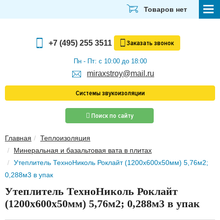
Товаров нет
СТРОЙМАТЕРИАЛЫ
+7 (495) 255 3511
Заказать
звонок
ОТДЕЛОЧНЫЕ МАТЕРИАЛЫ
Пн - Пт: с 10:00 до 18:00
miraxstroy@mail.ru
САНТЕХНИКА
Системы звукоизоляции
ЭЛЕКТРИКА И ОСВЕЩЕНИЕ
Поиск по сайту
ИНСТРУМЕНТЫ
Главная
Теплоизоляция
ЗВУКОИЗОЛЯЦИЯ
Минеральная и базальтовая вата в плитах
ТЕПЛОИЗОЛЯЦИЯ
Утеплитель ТехноНиколь Роклайт (1200х600х50мм) 5,76м2;
0,288м3 в упак
Главная
Утеплитель ТехноНиколь Роклайт
О компании
(1200х600х50мм) 5,76м2; 0,288м3 в упак
Скачать прайс-лист