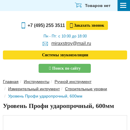
Товаров нет
СТРОЙМАТЕРИАЛЫ
+7 (495) 255 3511
Заказать
звонок
ОТДЕЛОЧНЫЕ МАТЕРИАЛЫ
Пн - Пт: с 10:00 до 18:00
miraxstroy@mail.ru
САНТЕХНИКА
Системы звукоизоляции
ЭЛЕКТРИКА И ОСВЕЩЕНИЕ
Поиск по сайту
ИНСТРУМЕНТЫ
Главная
Инструменты
Ручной инструмент
ЗВУКОИЗОЛЯЦИЯ
Измерительный интрумент
Строительные уровни
Уровень Профи ударопрочный, 600мм
ТЕПЛОИЗОЛЯЦИЯ
Уровень Профи ударопрочный, 600мм
Главная
О компании
Скачать прайс-лист