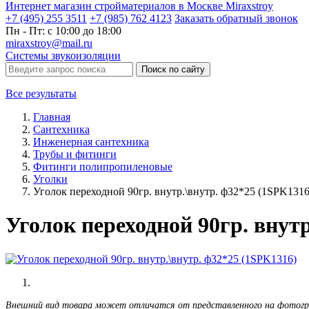
Интернет магазин стройматериалов в Москве Miraxstroy
+7 (495) 255 3511
+7 (985) 762 4123
Заказать
обратный
звонок
Пн - Пт: с 10:00 до 18:00
miraxstroy@mail.ru
Системы звукоизоляции
Поиск по сайту
Все результаты
Главная
Сантехника
Инженерная сантехника
Трубы и фитинги
Фитинги полипропиленовые
Уголки
Уголок переходной 90гр. внутр.\внутр. ф32*25 (1SPK1316
Уголок переходной 90гр. внут
Внешний вид товара может отличатся от представленного на фотог