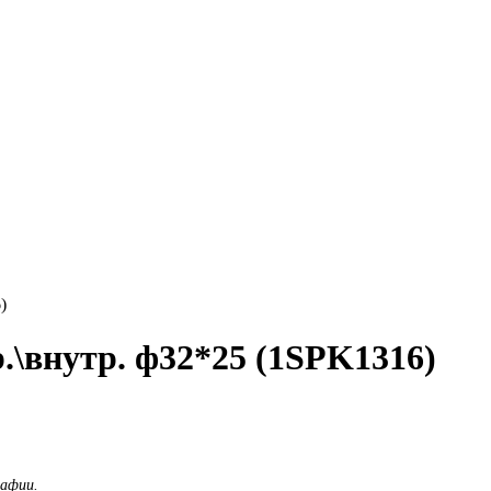
)
р.\внутр. ф32*25 (1SPK1316)
рафии.