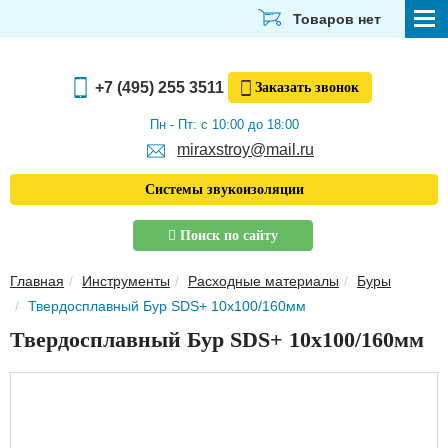
Товаров нет
СТРОЙМАТЕРИАЛЫ
+7 (495) 255 3511
Заказать
звонок
ОТДЕЛОЧНЫЕ МАТЕРИАЛЫ
Пн - Пт: с 10:00 до 18:00
miraxstroy@mail.ru
САНТЕХНИКА
Системы звукоизоляции
ЭЛЕКТРИКА И ОСВЕЩЕНИЕ
Поиск по сайту
ИНСТРУМЕНТЫ
Главная
Инструменты
Расходные материалы
Буры
ЗВУКОИЗОЛЯЦИЯ
Твердосплавный Бур SDS+ 10х100/160мм
ТЕПЛОИЗОЛЯЦИЯ
Твердосплавный Бур SDS+ 10х100/160мм
Главная
О компании
Скачать прайс-лист