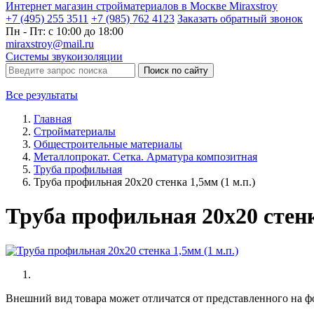
Интернет магазин стройматериалов в Москве Miraxstroy
+7 (495) 255 3511
+7 (985) 762 4123
Заказать
обратный
звонок
Пн - Пт: с 10:00 до 18:00
miraxstroy@mail.ru
Системы звукоизоляции
Поиск по сайту
Все результаты
Главная
Стройматериалы
Общестроительные материалы
Металлопрокат. Сетка. Арматура композитная
Труба профильная
Труба профильная 20х20 стенка 1,5мм (1 м.п.)
Труба профильная 20х20 стенка
Внешний вид товара может отличатся от представленного на ф