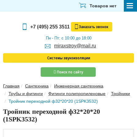
Товаров нет
СТРОЙМАТЕРИАЛЫ
+7 (495) 255 3511
Заказать
звонок
ОТДЕЛОЧНЫЕ МАТЕРИАЛЫ
Пн - Пт: с 10:00 до 18:00
miraxstroy@mail.ru
САНТЕХНИКА
Системы звукоизоляции
ЭЛЕКТРИКА И ОСВЕЩЕНИЕ
Поиск по сайту
ИНСТРУМЕНТЫ
Главная
Сантехника
Инженерная сантехника
ЗВУКОИЗОЛЯЦИЯ
Трубы и фитинги
Фитинги полипропиленовые
Тройники
ТЕПЛОИЗОЛЯЦИЯ
Тройник переходной ф32*20*20 (1SPK3532)
Тройник переходной ф32*20*20
Главная
(1SPK3532)
О компании
Скачать прайс-лист