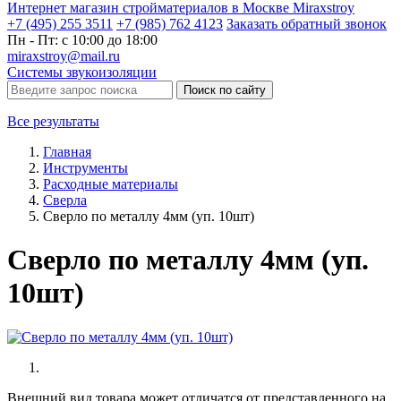
Интернет магазин стройматериалов в Москве Miraxstroy
+7 (495) 255 3511
+7 (985) 762 4123
Заказать
обратный
звонок
Пн - Пт: с 10:00 до 18:00
miraxstroy@mail.ru
Системы звукоизоляции
Поиск по сайту
Все результаты
Главная
Инструменты
Расходные материалы
Сверла
Сверло по металлу 4мм (уп. 10шт)
Сверло по металлу 4мм (уп.
10шт)
Внешний вид товара может отличатся от представленного на