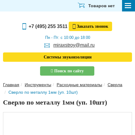
Товаров нет
СТРОЙМАТЕРИАЛЫ
+7 (495) 255 3511
Заказать
звонок
ОТДЕЛОЧНЫЕ МАТЕРИАЛЫ
Пн - Пт: с 10:00 до 18:00
miraxstroy@mail.ru
САНТЕХНИКА
Системы звукоизоляции
ЭЛЕКТРИКА И ОСВЕЩЕНИЕ
Поиск по сайту
ИНСТРУМЕНТЫ
Главная
Инструменты
Расходные материалы
Сверла
ЗВУКОИЗОЛЯЦИЯ
Сверло по металлу 1мм (уп. 10шт)
ТЕПЛОИЗОЛЯЦИЯ
Сверло по металлу 1мм (уп. 10шт)
Главная
О компании
Скачать прайс-лист