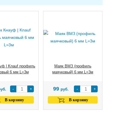
уф | Knauf профиль
Маяк ВМЗ (профиль
овый 6 мм L=3м
маячковый) 6 мм L=3м
99
-
+
-
+
руб.
руб.
В корзину
В корзину