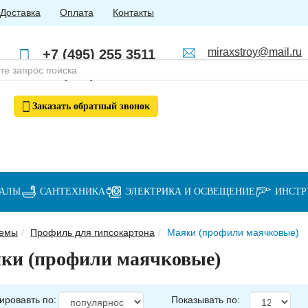
Доставка
Оплата
Контакты
miraxstroy@mail.ru
+7 (495) 255 3511
Пн - Пт: с 10:00 до 18:00
+7 (985) 762 4123
Заказать
обратный
звонок
ИАЛЫ
САНТЕХНИКА
ЭЛЕКТРИКА И ОСВЕЩЕНИЕ
ИНСТ
темы
Профиль для гипсокартона
Маяки (профили маячковые)
ки (профили маячковые)
ировавть по:
Показывать по: