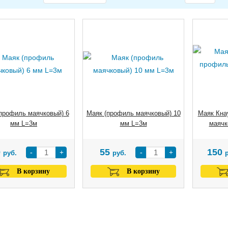
профиль маячковый) 6
Маяк (профиль маячковый) 10
Маяк Кна
мм L=3м
мм L=3м
маячк
0
55
150
-
+
-
+
руб.
руб.
В корзину
В корзину