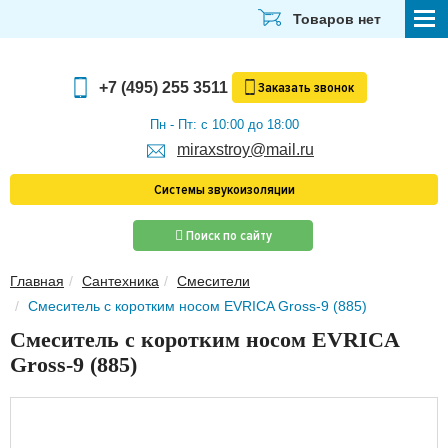
Товаров нет
СТРОЙМАТЕРИАЛЫ
+7 (495) 255 3511
Заказать
звонок
ОТДЕЛОЧНЫЕ МАТЕРИАЛЫ
Пн - Пт: с 10:00 до 18:00
miraxstroy@mail.ru
САНТЕХНИКА
Системы звукоизоляции
ЭЛЕКТРИКА И ОСВЕЩЕНИЕ
Поиск по сайту
ИНСТРУМЕНТЫ
Главная
Сантехника
Смесители
ЗВУКОИЗОЛЯЦИЯ
Смеситель с коротким носом EVRICA Gross-9 (885)
ТЕПЛОИЗОЛЯЦИЯ
Смеситель с коротким носом EVRICA
Gross-9 (885)
Главная
О компании
Скачать прайс-лист