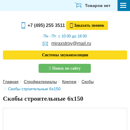
Товаров нет
СТРОЙМАТЕРИАЛЫ
+7 (495) 255 3511
Заказать
звонок
ОТДЕЛОЧНЫЕ МАТЕРИАЛЫ
Пн - Пт: с 10:00 до 18:00
miraxstroy@mail.ru
САНТЕХНИКА
Системы звукоизоляции
ЭЛЕКТРИКА И ОСВЕЩЕНИЕ
Поиск по сайту
ИНСТРУМЕНТЫ
Главная
Стройматериалы
Крепеж
Скобы
ЗВУКОИЗОЛЯЦИЯ
Скобы строительные 6х150
ТЕПЛОИЗОЛЯЦИЯ
Скобы строительные 6х150
Главная
О компании
Скачать прайс-лист