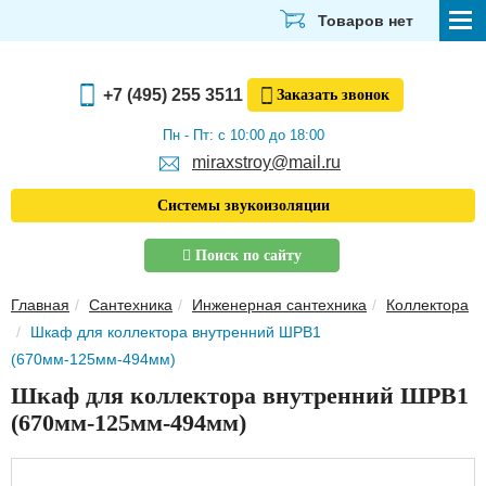
Товаров нет
СТРОЙМАТЕРИАЛЫ
+7 (495) 255 3511
Заказать
звонок
ОТДЕЛОЧНЫЕ МАТЕРИАЛЫ
Пн - Пт: с 10:00 до 18:00
miraxstroy@mail.ru
САНТЕХНИКА
Системы звукоизоляции
ЭЛЕКТРИКА И ОСВЕЩЕНИЕ
Поиск по сайту
ИНСТРУМЕНТЫ
Главная
Сантехника
Инженерная сантехника
Коллектора
ЗВУКОИЗОЛЯЦИЯ
Шкаф для коллектора внутренний ШРВ1
(670мм-125мм-494мм)
ТЕПЛОИЗОЛЯЦИЯ
Шкаф для коллектора внутренний ШРВ1
Главная
(670мм-125мм-494мм)
О компании
Скачать прайс-лист