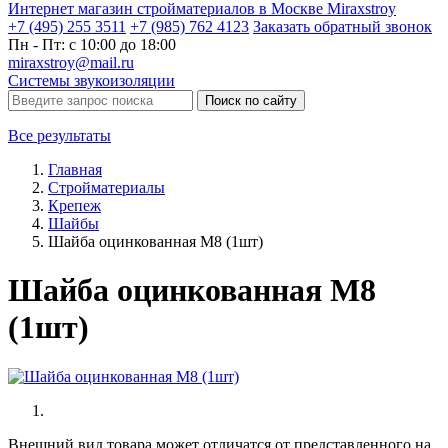
Интернет магазин стройматериалов в Москве Miraxstroy
+7 (495) 255 3511
+7 (985) 762 4123
Заказать
обратный
звонок
Пн - Пт: с 10:00 до 18:00
miraxstroy@mail.ru
Системы звукоизоляции
Поиск по сайту
Все результаты
Главная
Стройматериалы
Крепеж
Шайбы
Шайба оцинкованная М8 (1шт)
Шайба оцинкованная М8
(1шт)
Внешний вид товара может отличатся от представленного на