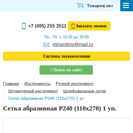
Товаров нет
СТРОЙМАТЕРИАЛЫ
+7 (495) 255 3511
Заказать
звонок
ОТДЕЛОЧНЫЕ МАТЕРИАЛЫ
Пн - Пт: с 10:00 до 18:00
miraxstroy@mail.ru
САНТЕХНИКА
Системы звукоизоляции
ЭЛЕКТРИКА И ОСВЕЩЕНИЕ
Поиск по сайту
ИНСТРУМЕНТЫ
Главная
Инструменты
Ручной инструмент
ЗВУКОИЗОЛЯЦИЯ
Штукатурный инструмент
Шлифовальные сетки
Сетка абразивная Р240 (110х270) 1 уп.
ТЕПЛОИЗОЛЯЦИЯ
Сетка абразивная Р240 (110х270) 1 уп.
Главная
О компании
Скачать прайс-лист