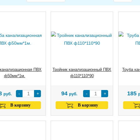
 канализационная ПВХ
Тройник канализационный ПВХ
Труба ка
ф50мм*1м.
ф110*110*90
8
94
185
-
+
-
+
руб.
руб.
В корзину
В корзину