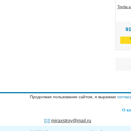
Труба 
9
Продолжая пользование сайтом, я выражаю
соглас
О к
miraxstroy@mail.ru