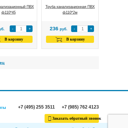
нализационный ПВХ
Труба канализационная ПВХ
ф110*45
ф110*2м
236
-
+
-
+
уб.
руб.
В корзину
В корзину
ец
+7 (495) 255 3511
+7 (985) 762 4123
иты
Заказать обратный звонок