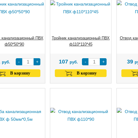
к канализационный ПВХ
Тройник канализационный ПВХ
Отвод ка
ф50*50*90
ф110*110*45
1
107
39
-
+
-
+
руб.
руб.
р
В корзину
В корзину