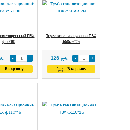
нализационный ПВХ
Труба канализационная ПВХ
ф50*90
ф50мм*2м
126
-
+
-
+
уб.
руб.
В корзину
В корзину