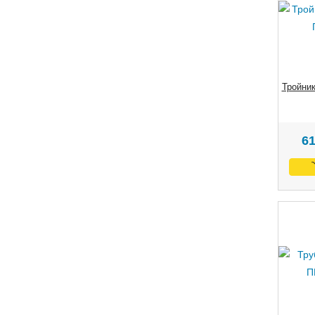
Тройни
6