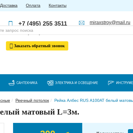
Доставка
Оплата
Контакты
miraxstroy@mail.ru
+7 (495) 255 3511
Пн - Пт: с 10:00 до 18:00
+7 (985) 762 4123
Заказать
обратный
звонок
САНТЕХНИКА
ЭЛЕКТРИКА И ОСВЕЩЕНИЕ
ИНСТРУМ
есные
Реечный потолок
Рейка Албес RUS А100АТ белый матовы
белый матовый L=3м.