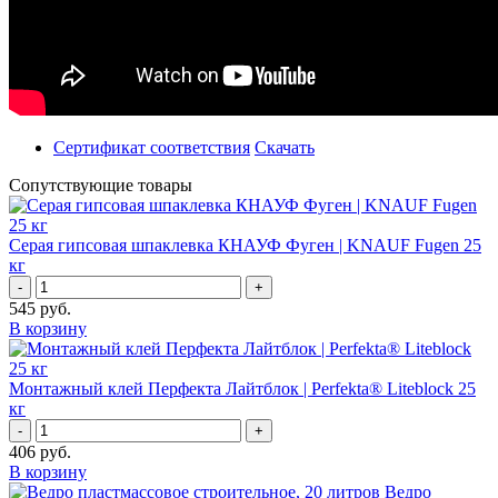
Сертификат соответствия
Скачать
Сопутствующие товары
Серая гипсовая шпаклевка КНАУФ Фуген | KNAUF Fugen 25
кг
-
+
545
руб.
В корзину
Монтажный клей Перфекта Лайтблок | Perfekta® Liteblock 25
кг
-
+
406
руб.
В корзину
Ведро