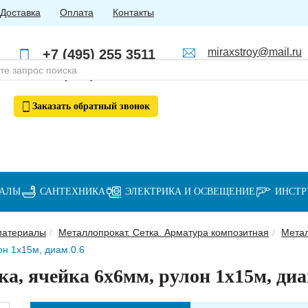
Доставка
Оплата
Контакты
miraxstroy@mail.ru
+7 (495) 255 3511
Пн - Пт: с 10:00 до 18:00
+7 (985) 762 4123
Заказать
обратный
звонок
ИАЛЫ
САНТЕХНИКА
ЭЛЕКТРИКА И ОСВЕЩЕНИЕ
ИНСТ
материалы
Металлопрокат. Сетка. Арматура композитная
Метал
он 1х15м, диам.0.6
а, ячейка 6х6мм, рулон 1х15м, диа