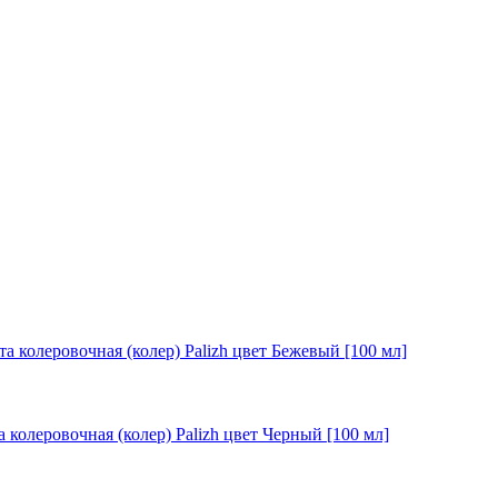
та колеровочная (колер) Palizh цвет Бежевый [100 мл]
а колеровочная (колер) Palizh цвет Черный [100 мл]