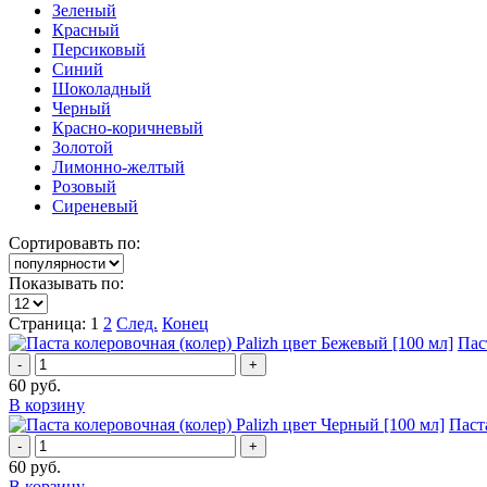
Зеленый
Красный
Персиковый
Синий
Шоколадный
Черный
Красно-коричневый
Золотой
Лимонно-желтый
Розовый
Сиреневый
Сортировавть по:
Показывать по:
Страница: 1
2
След.
Конец
Пас
-
+
60
руб.
В корзину
Паст
-
+
60
руб.
В корзину