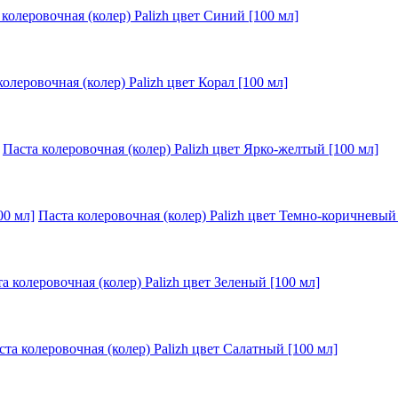
 колеровочная (колер) Palizh цвет Синий [100 мл]
колеровочная (колер) Palizh цвет Корал [100 мл]
Паста колеровочная (колер) Palizh цвет Ярко-желтый [100 мл]
Паста колеровочная (колер) Palizh цвет Темно-коричневый
а колеровочная (колер) Palizh цвет Зеленый [100 мл]
ста колеровочная (колер) Palizh цвет Салатный [100 мл]