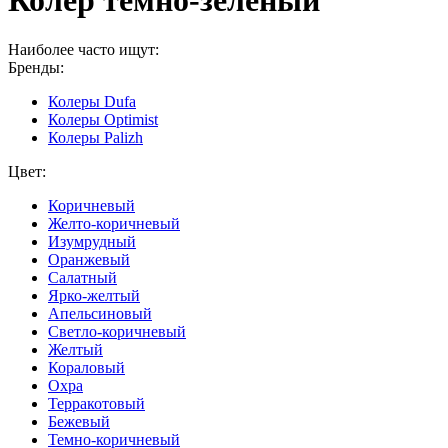
Колер темно-зеленый
Наиболее часто ищут:
Бренды:
Колеры Dufa
Колеры Optimist
Колеры Palizh
Цвет:
Коричневый
Желто-коричневый
Изумрудный
Оранжевый
Салатный
Ярко-желтый
Апельсиновый
Светло-коричневый
Желтый
Кораловый
Охра
Терракотовый
Бежевый
Темно-коричневый