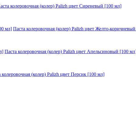
аста колеровочная (колер) Palizh цвет Сиреневый [100 мл]
Паста колеровочная (колер) Palizh цвет Желто-коричневый
Паста колеровочная (колер) Palizh цвет Апельсиновый [100 мл
 колеровочная (колер) Palizh цвет Персик [100 мл]