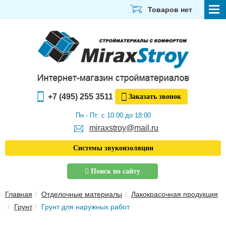
Товаров нет
СТРОЙМАТЕРИАЛЫ
ОТДЕЛОЧНЫЕ МАТЕРИАЛЫ
САНТЕХНИКА
+7 (495) 255 3511
Заказать
звонок
ЭЛЕКТРИКА И ОСВЕЩЕНИЕ
Пн - Пт: с 10:00 до 18:00
ИНСТРУМЕНТЫ
miraxstroy@mail.ru
ЗВУКОИЗОЛЯЦИЯ
Системы звукоизоляции
ТЕПЛОИЗОЛЯЦИЯ
Поиск по сайту
Главная
Главная
Отделочные материалы
Лакокрасочная продукция
О компании
Грунт
Грунт для наружных работ
Скачать прайс-лист