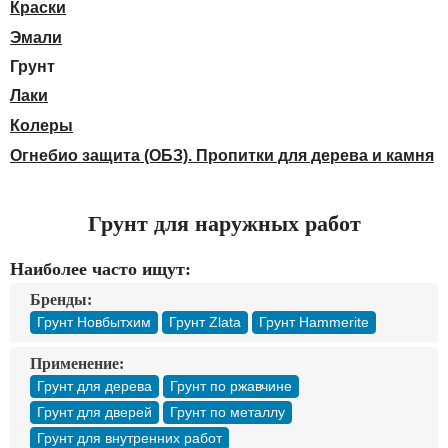
Доставка
Краски
Оплата
Эмали
Контакты
Грунт
Лаки
Войти в магазин
Регистрация
Колеры
Огнебио защита (ОБЗ). Пропитки для дерева и камня
Грунт для наружных работ
Наиболее часто ищут:
Бренды:
Грунт Новбытхим
Грунт Zlata
Грунт Hammerite
Применение:
Грунт для дерева
Грунт по ржавчине
Грунт для дверей
Грунт по металлу
Грунт для внутренних работ