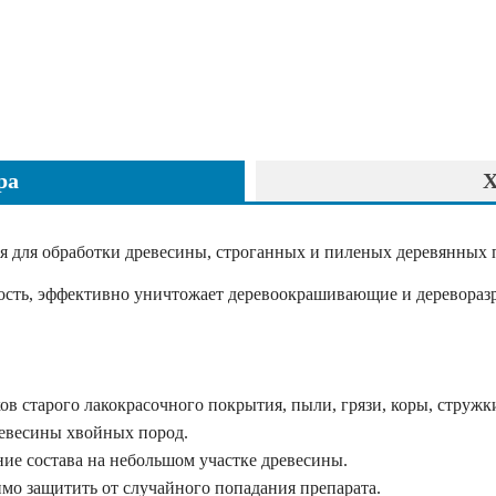
ра
Х
я для обработки древесины, строганных и пиленых деревянных
ость, эффективно уничтожает деревоокрашивающие и дереворазр
ов старого лакокрасочного покрытия, пыли, грязи, коры, стружк
ревесины хвойных пород.
ние состава на небольшом участке древесины.
имо защитить от случайного попадания препарата.