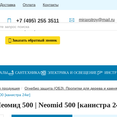
Доставка
Оплата
Контакты
miraxstroy@mail.ru
+7 (495) 255 3511
Пн - Пт: с 10:00 до 18:00
+7 (985) 762 4123
Заказать
обратный
звонок
ИАЛЫ
САНТЕХНИКА
ЭЛЕКТРИКА И ОСВЕЩЕНИЕ
ИНСТ
я продукция
Огнебио защита (ОБЗ). Пропитки для дерева и камн
0 [канистра 24кг]
омид 500 | Neomid 500 [канистра 2