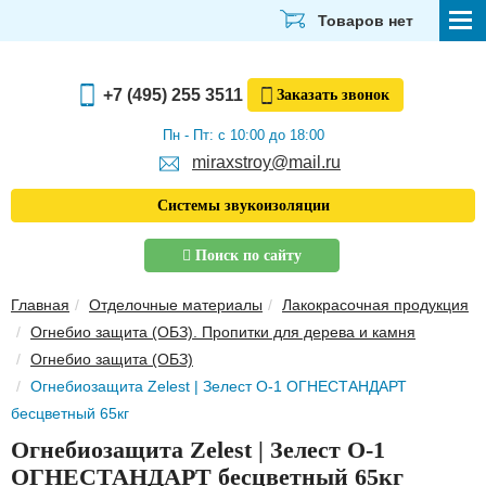
Товаров нет
СТРОЙМАТЕРИАЛЫ
+7 (495) 255 3511
Заказать
звонок
ОТДЕЛОЧНЫЕ МАТЕРИАЛЫ
Пн - Пт: с 10:00 до 18:00
miraxstroy@mail.ru
САНТЕХНИКА
Системы звукоизоляции
ЭЛЕКТРИКА И ОСВЕЩЕНИЕ
Поиск по сайту
ИНСТРУМЕНТЫ
Главная
Отделочные материалы
Лакокрасочная продукция
ЗВУКОИЗОЛЯЦИЯ
Огнебио защита (ОБЗ). Пропитки для дерева и камня
Огнебио защита (ОБЗ)
ТЕПЛОИЗОЛЯЦИЯ
Огнебиозащита Zelest | Зелест О-1 ОГНЕСТАНДАРТ
Главная
бесцветный 65кг
О компании
Огнебиозащита Zelest | Зелест О-1
Скачать прайс-лист
ОГНЕСТАНДАРТ бесцветный 65кг