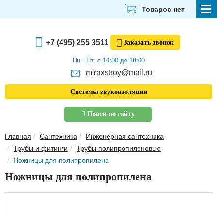
Товаров нет
СТРОЙМАТЕРИАЛЫ
+7 (495) 255 3511
Заказать
звонок
ОТДЕЛОЧНЫЕ МАТЕРИАЛЫ
Пн - Пт: с 10:00 до 18:00
miraxstroy@mail.ru
САНТЕХНИКА
Системы звукоизоляции
ЭЛЕКТРИКА И ОСВЕЩЕНИЕ
Поиск по сайту
ИНСТРУМЕНТЫ
Главная
Сантехника
Инженерная сантехника
ЗВУКОИЗОЛЯЦИЯ
Трубы и фитинги
Трубы полипропиленовые
Ножницы для полипропилена
ТЕПЛОИЗОЛЯЦИЯ
Ножницы для полипропилена
Главная
О компании
Скачать прайс-лист