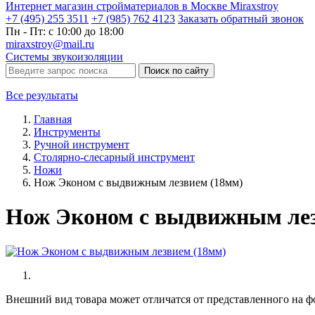
Интернет магазин стройматериалов в Москве Miraxstroy
+7 (495) 255 3511
+7 (985) 762 4123
Заказать
обратный
звонок
Пн - Пт: с 10:00 до 18:00
miraxstroy@mail.ru
Системы звукоизоляции
Поиск по сайту
Все результаты
Главная
Инструменты
Ручной инструмент
Столярно-слесарный инструмент
Ножи
Нож Эконом с выдвижным лезвием (18мм)
Нож Эконом с выдвижным лез
Внешний вид товара может отличатся от представленного на ф